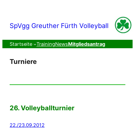
Zum
Inhalt
springen
SpVgg Greuther Fürth Volleyball
Startseite
Training
News
Mitgliedsantrag
Turniere
26. Volleyballturnier
22./23.09.2012