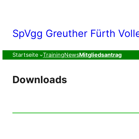
Zum
Inhalt
springen
SpVgg Greuther Fürth Volle
Startseite
Training
News
Mitgliedsantrag
Downloads