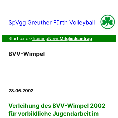
Zum
Inhalt
springen
SpVgg Greuther Fürth Volleyball
Startseite
Training
News
Mitgliedsantrag
BVV-Wimpel
28.06.2002
Verleihung des BVV-Wimpel 2002
für vorbildliche Jugendarbeit im